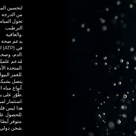
من الدرجة ا
تحول المياه
الترطيب
والعافية.
يدعم صحة ال
ا
الدم، وصحة الأمعاء، وطول العمر.
مُدعم علميًا
المتحدة الأمريكية وآسيا.
مُختبر بواسطة اختبار GlycanAge للعمر البيولوجي.
يتصل بشبكة 
أنواع مياه الشرب والاستحمام.
طُوّر على يد علماء وأطباء في هولندا.
استثمار لمرة واحدة - بدون صيانة أو تكاليف استبدال.
هذا ليس فلتر
للحصول على أفضل النتائج الصحية.
.
متوفر أيضًا
شحن دولي من أوروبا والولايات المتحدة الأمريكية.