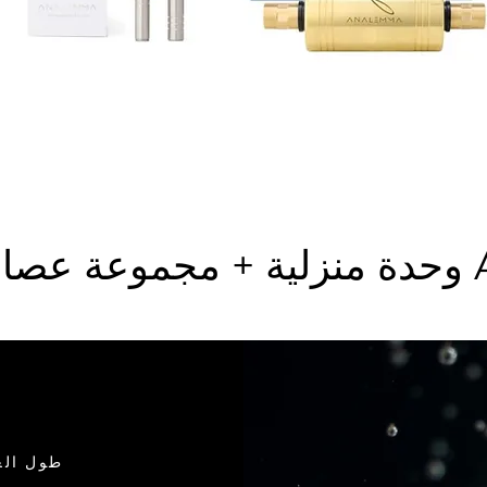
Ana
طول الع