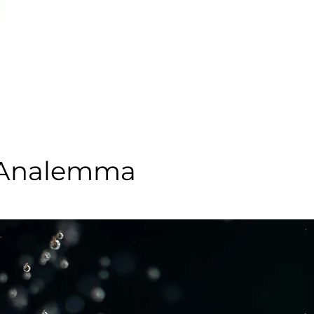
وحدة منزلية + مجموعة عصا سحرية lemma