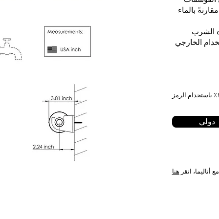
 طاقة الخلايا (الميتوكوندريا) بنسبة 20% مقارنةً بالماء
اه الشرب
دولي
ع أناليما، انقر
هنا