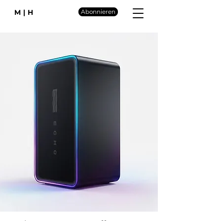
M|H
Abonnieren