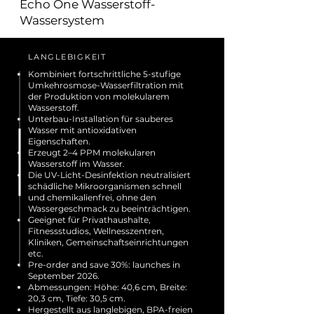
Echo One Wasserstoff-
Wassersystem
LANGLEBIGKEIT
Kombiniert fortschrittliche 5-stufige
Umkehrosmose-Wasserfiltration mit
der Produktion von molekularem
Wasserstoff.
Unterbau-Installation für sauberes
Wasser mit antioxidativen
Eigenschaften.
Erzeugt 2–4 PPM molekularen
Wasserstoff im Wasser.
Die UV-Licht-Desinfektion neutralisiert
schädliche Mikroorganismen schnell
und chemikalienfrei, ohne den
Wassergeschmack zu beeinträchtigen.
Geeignet für Privathaushalte,
Fitnessstudios, Wellnesszentren,
Kliniken, Gemeinschaftseinrichtungen
etc.
Pre-order and save 30%: launches in
September 2026.
Abmessungen: Höhe: 40,6 cm, Breite:
20,3 cm, Tiefe: 30,5 cm.
Hergestellt aus langlebigen, BPA-freien