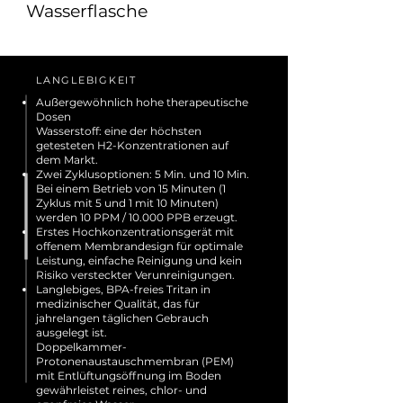
Wasserflasche
LANGLEBIGKEIT
Außergewöhnlich hohe
therapeutische
Dosen
Wasserstoff: eine der höchsten
getesteten H2-Konzentrationen auf
dem Markt.
Zwei Zyklusoptionen: 5 Min. und 10 Min.
Bei einem Betrieb von 15 Minuten (1
Zyklus mit 5 und 1 mit 10 Minuten)
werden 10 PPM / 10.000 PPB erzeugt.
Erstes Hochkonzentrationsgerät mit
offenem Membrandesign für optimale
Leistung, einfache Reinigung und kein
Risiko versteckter Verunreinigungen.
Langlebiges, BPA-freies Tritan in
medizinischer Qualität, das für
jahrelangen täglichen Gebrauch
ausgelegt ist.
Doppelkammer-
Protonenaustauschmembran (PEM)
mit Entlüftungsöffnung im Boden
gewährleistet reines, chlor- und