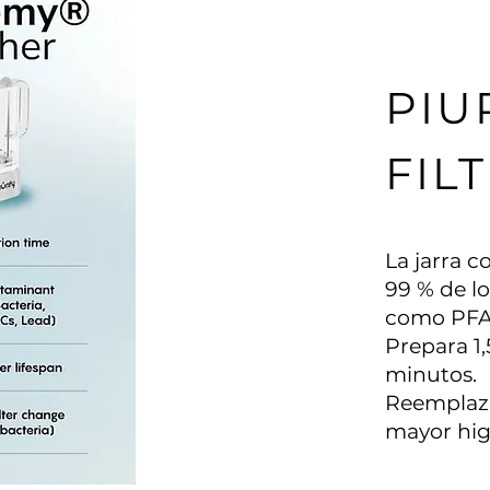
PIU
FIL
La jarra c
99 % de lo
como PFAS,
Prepara 1,
minutos.
Reemplazo
mayor hig