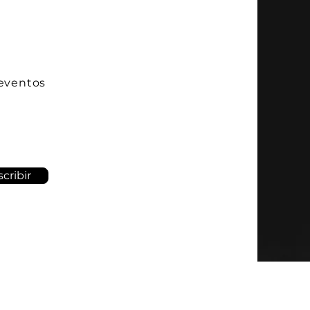
 eventos
cribir