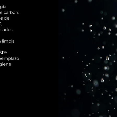
ogía
de carbón.
s del
S,
esados,
a limpia
BPA.
 reemplazo
igiene
 a EE. UU