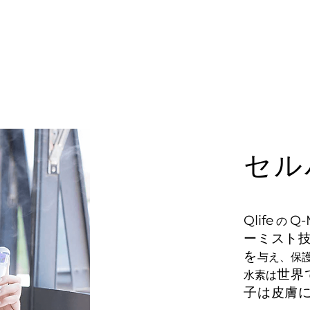
セル
Qlife
Q-
の
ーミスト
を
与え、保
世界
水素は
子は皮膚