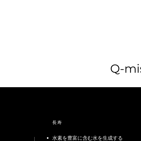
Q-m
長寿
水素を豊富に含む水を生成する