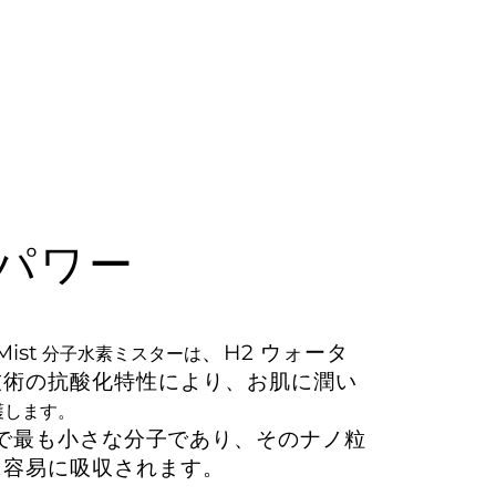
パワー
Mist
、H2 ウォータ
分子水素ミスターは
技術の抗酸化特性により、
お肌に
潤い
護します。
で最も小さな分子であり
、そのナノ粒
に容易に吸収されます。