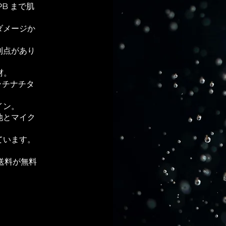
PB まで肌
ダメージか
。
利点があり
。
材。
ラチナチタ
イン。
池と
マイク
しています。
送料が無料