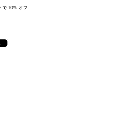
 で 10% オフ:
入