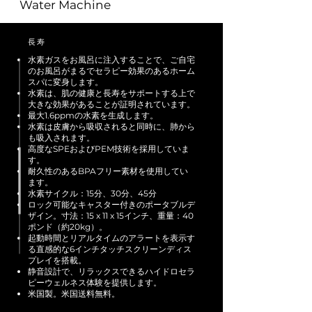
Water Machine
長寿
水素ガスをお風呂に注入することで、ご自宅
のお風呂がまるでセラピー効果のあるホーム
スパに変身します。
水素は、肌の健康と長寿をサポートする上で
大きな効果があることが証明されています。
最大1.6ppmの水素を生成します。
水素は皮膚から吸収されると同時に、肺から
も吸入されます。
高度なSPEおよびPEM技術を採用していま
す。
耐久性のあるBPAフリー素材を使用してい
ます。
水素サイクル：15分、30分、45分
ロック可能なキャスター付きのポータブルデ
ザイン。寸法：15 x 11 x 15インチ、重量：40
ポンド（約20kg）。
起動時間とリアルタイムのアラートを表示す
る直感的な6インチタッチスクリーンディス
プレイを搭載。
静音設計で、リラックスできるハイドロセラ
ピーウェルネス体験を提供します。
米国製。米国送料無料。