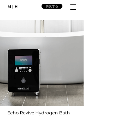
M|H
購読する
Echo Revive Hydrogen Bath