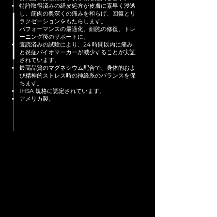
特許取得済みの経皮処方が皮膚に素早く浸透
し、筋肉の奥深くの痛みを和らげ、回復とリ
ラクゼーションをもたらします。
パフォーマンスの最適化、細胞の修復、トレ
ーニング後のサポートに。
査読済みの試験により、24 時間以内に痛み
と炎症バイオマーカーが減少することが実証
されています。
最高品質のマグネシウム配合で、身体的およ
び精神的ストレス時の神経系のバランスを保
ちます。
IHSA 規格に認定されています。
アメリカ製。