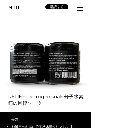
M|H
購読する
RELIEF hydrogen soak 分子水素
筋肉回復ソーク
長寿
お風呂のお湯に分子状水素を注入します。