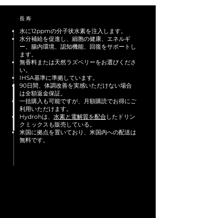
長寿
水に12ppmの分子状水素を注入します。
水分補給を促進し、細胞の健康、エネルギ
ー、腸内環境、認知機能、回復をサポートし
ます。
無香料
または天然ラズベリー
をお選びくださ
い
。
IHSA基準に準拠しています。
90日間、体調改善を実感いただけない場合
は全額返金保証。
一括購入も可能ですが、月額購読でお得にご
利用いただけます。
Hydrohは、
水素と電解質を配合
したドリン
クミックスも販売している。
米国に拠点を置いており、米国内への配送は
無料です。