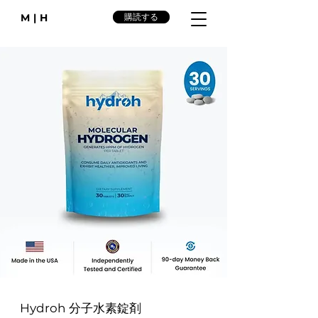
M|H
購読する
Hydroh 分子水素錠剤