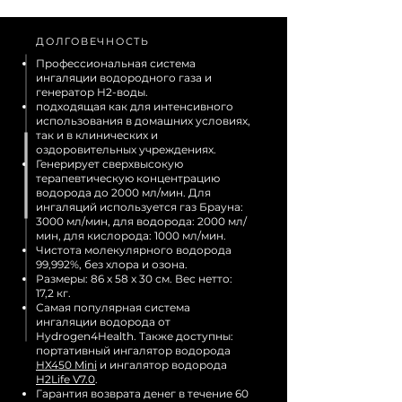
ДОЛГОВЕЧНОСТЬ
Профессиональная система
ингаляции водородного газа и
генератор H2-воды.
подходящая как для интенсивного
использования в домашних условиях,
так и в клинических и
оздоровительных учреждениях.
Генерирует сверхвысокую
терапевтическую концентрацию
водорода до 2000 мл/мин. Для
ингаляций используется газ Брауна:
3000 мл/мин, для водорода: 2000 мл/
мин, для кислорода: 1000 мл/мин.
Чистота молекулярного водорода
99,992%, без хлора и озона.
Размеры: 86 x 58 x 30 см. Вес нетто:
17,2 кг.
Самая популярная система
ингаляции водорода от
Hydrogen4Health. Также доступны:
портативный ингалятор водорода
HX450 Mini
и ингалятор водорода
H2Life V7.0
.
Гарантия возврата денег в течение 60