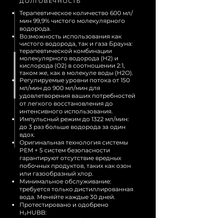
ДОЛГОВЕЧНОСТЬ
Терапевтическое количество 600 мл/
мин 99,9% чистого молекулярного
водорода
.
Возможность использования как
чистого водорода, так и газа Брауна:
терапевтической комбинации
молекулярного водорода (H2)
и
кислорода (O2) в соотношении 2:1,
таком же, как
в молекуле воды (H2O).
Регулируемые уровни потока от 150
мл/мин до 900 мл/мин для
удовлетворения ваших потребностей
от легкого восстановления до
интенсивного использования.
Импульсный режим до 1322 мл/мин:
до 3 раз больше водорода за один
вдох.
Оригинальная технология системы
PEM + 5 систем безопасности
гарантируют отсутствие вредных
побочных продуктов, таких как озон
или газообразный хлор.
Минимальное обслуживание:
требуется только дистиллированная
вода. Меняйте каждые 30 дней.
Протестировано и одобрено
H₂HUBB: