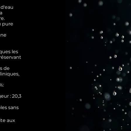
 d'eau
a
e.
u pure
ène
ques les
réservant
es de
liniques,
%:
eur : 20,3
les sans
ite aux