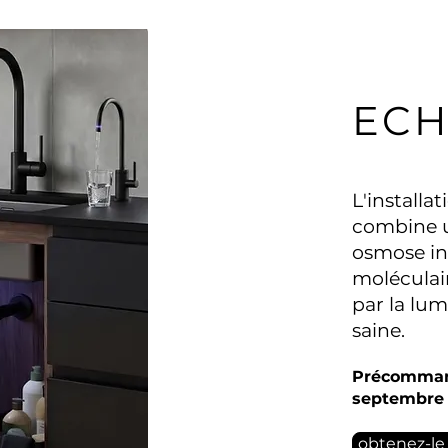
ECH
L'install
combine un
osmose in
moléculai
par la lu
saine.​
Précommand
septembre 2
obtenez-le 