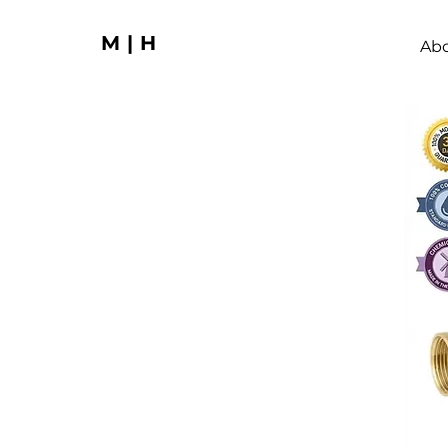
M|H
Ab