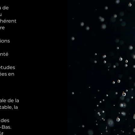
u de
u
ohérent
re
tions
anté
études
ées en
ale de la
able, la
 des
-Bas.
ût