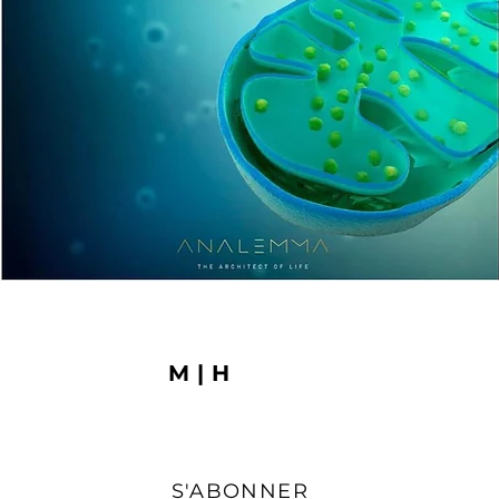
M|H
S'ABONNER