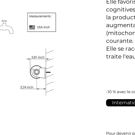
Elle favori
cognitives,
la product
augmentant
(mitochond
courante.
Elle se ra
traite l'e
-10 % avec le 
Internati
Pour devenir 