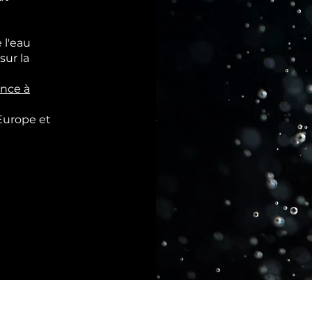
 l'eau
sur la
ance à
'Europe
et