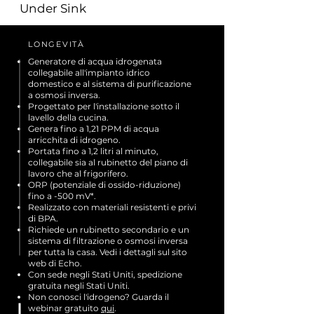
Under Sink
LONGEVITÀ
Generatore di acqua idrogenata
collegabile all'impianto idrico
domestico e al sistema di purificazione
a osmosi inversa.
Progettato per l'installazione sotto il
lavello della cucina.
Genera fino a 1,21 PPM di acqua
arricchita di idrogeno.
Portata fino a 1,2 litri al minuto,
collegabile sia al rubinetto del piano di
lavoro che al frigorifero.
ORP (potenziale di ossido-riduzione)
fino a -500 mV*.
Realizzato con materiali resistenti e privi
di BPA.
Richiede un rubinetto secondario e un
sistema di filtrazione o osmosi inversa
per tutta la casa. Vedi i dettagli sul sito
web di Echo.
Con sede negli Stati Uniti, spedizione
gratuita negli Stati Uniti.
Non conosci l'idrogeno? Guarda il
webinar gratuito
qui
.