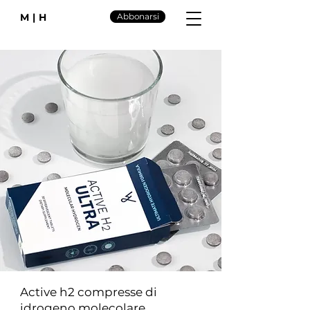
M|H
Abbonarsi
Active h2 compresse di
idrogeno molecolare