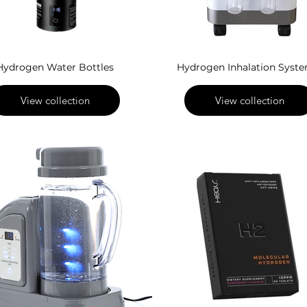
Hydrogen Water Bottles
Hydrogen Inhalation Syst
View collection
View collection