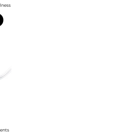
lness
ents