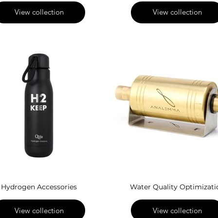
View collection
View collection
Hydrogen Accessories
Water Quality Optimizati
View collection
View collection