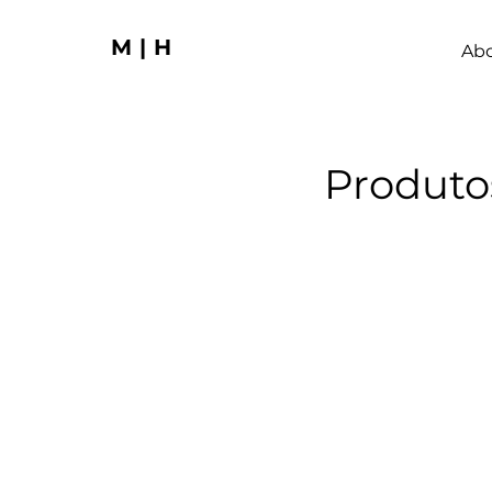
M|H
Ab
Produto