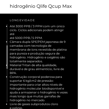
hidrogênio Qlife Qcup Max
LONGEVIDADE
Até 3000 PPB / 3 PPM com um único
ciclo. Ciclos adicionais podem atingir
até
até 5000 PPB / 5 PPM.
Câmara dupla SPE/PEM japonesa de 9
camadas com tecnologia de
membrana de íons revestida de platina
para pureza e produção segura de
hidrogênio. Hidrogênio e oxigênio são
totalmente separados.
Material Tritan de alta qualidade,
durável e de grau alimentício, livre de
BPA.
Construção corporal poderosa para
suportar 6 kg/cm2 de pressão:
importante para criar altos níveis de
hidrogênio molecular biodisponível e
ajuda a armazenar o hidrogênio 4 vezes
mais longo que muitas garrafas de
hidrogênio no mercado.
Livre de gases subprodutos cloro
e ozônio.