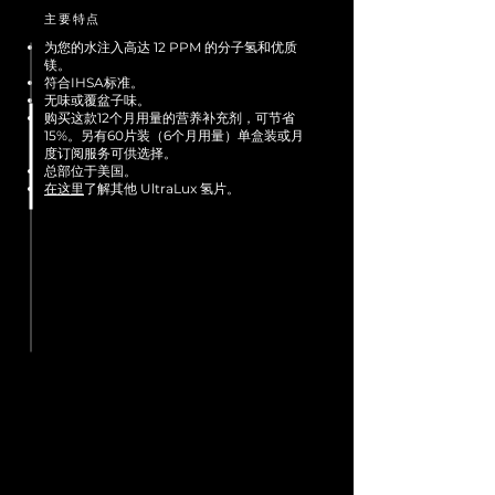
主要特点
为您的水注入高达 12 PPM 的分子氢和优质
镁。
符合IHSA标准。
无味
或覆盆子
味
。
购买这款12个月用量的营养补充剂，可节省
15%。另有60片装（6个月用量）单盒装或月
度订阅服务可供选择。
总部位于美国。
在这里
了解其他 UltraLux 氢片。